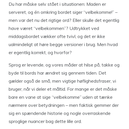
Du har måske selv stået i situationen: Maden er
serveret, og én omkring bordet siger “velbekomme!” –
men var det nu det rigtige ord? Eller skulle det egentlig
have været “velbekommen”? Udtrykket ved
middagsbordet vækker ofte tvivl, og det er ikke
ualmindeligt at høre begge versioner i brug. Men hvad
er egentlig korrekt, og hvorfor?
Sprog er levende, og vores måder at hilse på, takke og
byde til bords har ændret sig gennem tiden. Det
gælder også de små, men vigtige høflighedsfraser, vi
bruger, når vi deler et måltid. For mange er det måske
bare en vane at sige “velbekomme” uden at tænke
nærmere over betydningen – men faktisk gemmer der
sig en spændende historie og nogle overraskende
sproglige nuancer bag dette lille ord.