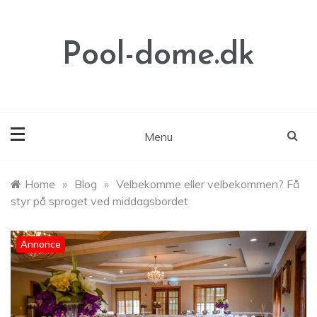
Skip
to
content
Pool-dome.dk
Menu
Home
»
Blog
»
Velbekomme eller velbekommen? Få
styr på sproget ved middagsbordet
Annonce