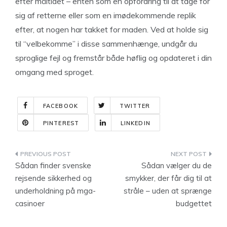
efter måltidet – enten som en opfordring til at tage for
sig af retterne eller som en imødekommende replik
efter, at nogen har takket for maden. Ved at holde sig
til “velbekomme” i disse sammenhænge, undgår du
sproglige fejl og fremstår både høflig og opdateret i din
omgang med sproget.
FACEBOOK
TWITTER
PINTEREST
LINKEDIN
Indlægsnavigation
Sådan finder svenske
Sådan vælger du de
rejsende sikkerhed og
smykker, der får dig til at
underholdning på mga-
stråle – uden at sprænge
casinoer
budgettet